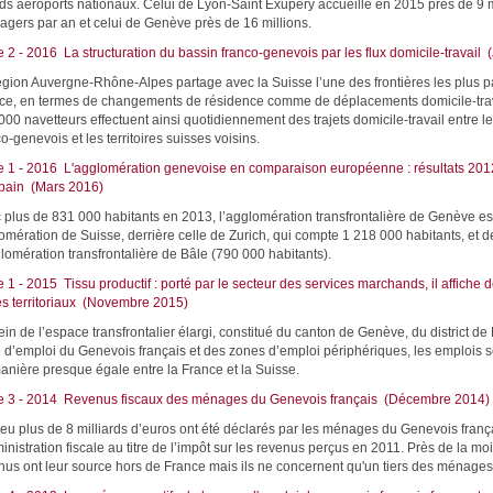
ds aéroports nationaux. Celui de Lyon-Saint Exupéry accueille en 2015 près de 9 m
agers par an et celui de Genève près de 16 millions.
e 2 - 2016 La structuration du bassin franco-genevois par les flux domicile-travail 
égion Auvergne-Rhône-Alpes partage avec la Suisse l’une des frontières les plus 
ce, en termes de changements de résidence comme de déplacements domicile-trav
000 navetteurs effectuent ainsi quotidiennement des trajets domicile-travail entre l
o-genevois et les territoires suisses voisins.
e 1 - 2016 L'agglomération genevoise en comparaison européenne : résultats 20
urbain (Mars 2016)
 plus de 831 000 habitants en 2013, l’agglomération transfrontalière de Genève es
omération de Suisse, derrière celle de Zurich, qui compte 1 218 000 habitants, et d
glomération transfrontalière de Bâle (790 000 habitants).
 1 - 2015 Tissu productif : porté par le secteur des services marchands, il affiche d
es territoriaux (Novembre 2015)
in de l’espace transfrontalier élargi, constitué du canton de Genève, du district de
 d’emploi du Genevois français et des zones d’emploi périphériques, les emplois s
anière presque égale entre la France et la Suisse.
e 3 - 2014 Revenus fiscaux des ménages du Genevois français (Décembre 2014)
eu plus de 8 milliards d’euros ont été déclarés par les ménages du Genevois franç
inistration fiscale au titre de l’impôt sur les revenus perçus en 2011. Près de la moi
nus ont leur source hors de France mais ils ne concernent qu'un tiers des ménages d