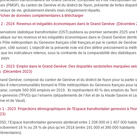
glomération transfrontalière du Grand Genève, composée du Pôle métropolitain d
çais (PMGF), du canton de Genève et du district de Nyon, présente de fortes dispari
iveaux de vie, globalement élevés mais inégalement répartis.
Fichier de données complémentaires à télécharger
 2 - 2024 Revenus et inégalités économiques dans le Grand Genève (Décembre 
servatoire statistique transfrontalier (OST) publiera au premier semestre 2025 une 
atique sur les revenus et les inégalités économiques dans le Grand Genève (terri
e Pôle métropolitain du Genevois français côté français,et par le canton de Genève et
yon, côté suisse). L'objectif de la présente note est d'en définir précisément la mét
 que les indicateurs retenus, sous la contrainte de la comparabilité des statistiques
 pays.
 1 - 2023 Emploi dans le Grand Genève. Des disparités sectorielles marquées sel
res (Décembre 2023)
rand Genève, composé du canton de Genève et du district de Nyon pour la partie su
des 8 intercommunalités formant le Pôle métropolitain du Genevois français pour la
çaise, compte 560 000 emplois en 2019. Ils représentent 40 % des emplois du Territ
o-genevois (TFVG) qui l’enserre (départements de l’Ain et de la Haute-Savoie et c
ve et de Vaud).
e 1 - 2023 Projections démographiques de l'Espace transfrontalier genevois à l'h
23)
50, l’Espace transfrontalier genevois abriterait entre 1 208 000 et 1 407 000 habita
ectivement 16 % ou 28 % de plus qu’en 2018 (entre 191 000 et 390 000 habitants
lémentaires).