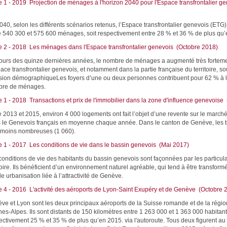
e 1 - 2019 Projection de ménages à l'horizon 2040 pour l'Espace transfrontalier g
40, selon les différents scénarios retenus, l’Espace transfrontalier genevois (ETG) 
e 540 300 et 575 600 ménages, soit respectivement entre 28 % et 36 % de plus qu’
e 2 - 2018 Les ménages dans l'Espace transfrontalier genevois (Octobre 2018)
ours des quinze dernières années, le nombre de ménages a augmenté très fortem
ace transfrontalier genevois, et notamment dans la partie française du territoire, sou
sion démographiqueLes foyers d’une ou deux personnes contribuent pour 62 % à 
re de ménages.
e 1 - 2018 Transactions et prix de l'immobilier dans la zone d'influence genevoise
e 2013 et 2015, environ 4 000 logements ont fait l’objet d’une revente sur le marché
 le Genevois français en moyenne chaque année. Dans le canton de Genève, les t
 moins nombreuses (1 060).
e 1 - 2017 Les conditions de vie dans le bassin genevois (Mai 2017)
conditions de vie des habitants du bassin genevois sont façonnées par les particula
toire. Ils bénéficient d’un environnement naturel agréable, qui tend à être transform
e urbanisation liée à l’attractivité de Genève.
e 4 - 2016 L'activité des aéroports de Lyon-Saint Exupéry et de Genève (Octobre 
ve et Lyon sont les deux principaux aéroports de la Suisse romande et de la régi
es-Alpes. Ils sont distants de 150 kilomètres entre 1 263 000 et 1 363 000 habitants
ectivement 25 % et 35 % de plus qu’en 2015. via l'autoroute. Tous deux figurent au