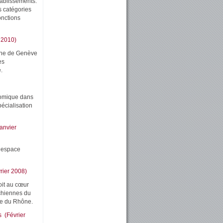
établissements.
s catégories
onctions
 2010)
aine de Genève
es
.
onomique dans
écialisation
anvier
l’espace
rier 2008)
oit au cœur
chiennes du
lée du Rhône.
s (Février