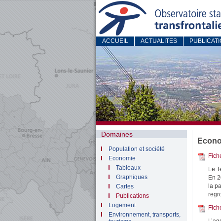
ACCUEIL
ACTUALITES
PUBLICAT
Domaines
Econom
Population et société
Fich
Economie
Tableaux
Le T
Graphiques
En 2
la p
Cartes
regr
Publications
Logement
Fich
Environnement, transports,