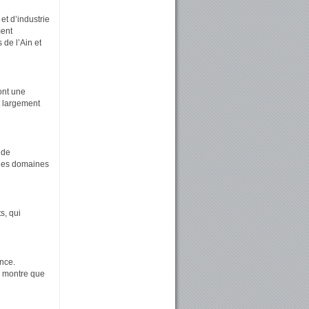
t d’industrie
ment
 de l’Ain et
ont une
t largement
 de
 les domaines
s, qui
ance.
s montre que