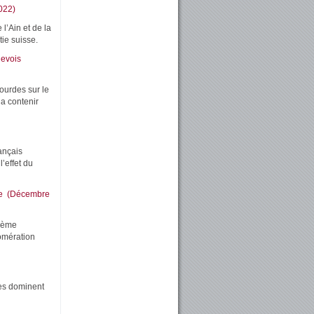
022)
l’Ain et de la
ie suisse.
nevois
urdes sur le
la contenir
ançais
’effet du
nne (Décembre
xième
lomération
les dominent