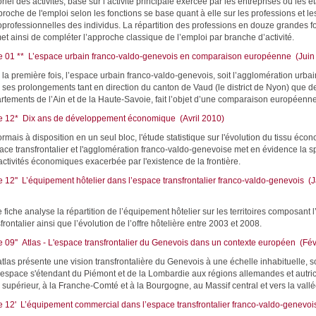
riel des activités, basé sur l’activité principale exercée par les entreprises ou les 
proche de l'emploi selon les fonctions se base quant à elle sur les professions et le
oprofessionnelles des individus. La répartition des professions en douze grandes f
et ainsi de compléter l’approche classique de l’emploi par branche d’activité.
e 01 ** L’espace urbain franco-valdo-genevois en comparaison européenne (Juin
 la première fois, l’espace urbain franco-valdo-genevois, soit l’agglomération urb
 ses prolongements tant en direction du canton de Vaud (le district de Nyon) que d
rtements de l’Ain et de la Haute-Savoie, fait l’objet d’une comparaison européenne
e 12* Dix ans de développement économique (Avril 2010)
rmais à disposition en un seul bloc, l'étude statistique sur l'évolution du tissu éc
pace transfrontalier et l'agglomération franco-valdo-genevoise met en évidence la sp
activités économiques exacerbée par l'existence de la frontière.
e 12'' L’équipement hôtelier dans l’espace transfrontalier franco-valdo-genevois (J
 fiche analyse la répartition de l’équipement hôtelier sur les territoires composant 
frontalier ainsi que l’évolution de l’offre hôtelière entre 2003 et 2008.
e 09'' Atlas - L'espace transfrontalier du Genevois dans un contexte européen (Fév
atlas présente une vision transfrontalière du Genevois à une échelle inhabituelle, s
 espace s'étendant du Piémont et de la Lombardie aux régions allemandes et autri
 supérieur, à la Franche-Comté et à la Bourgogne, au Massif central et vers la val
e 12' L’équipement commercial dans l’espace transfrontalier franco-valdo-genevoi