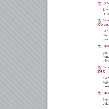
Fich
Envi
Haut
Fich
(Décemb
La p
plan
prov
Fich
Les 
fron
déve
Fich
2019)
Avec
aggl
tran
Fich
Stim
aujo