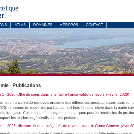
IONS
ATLAS
DOMAINES
A PROPOS
CONTACT
ie - Publications
e 1 - 2026 Offre de soins dans le territoire franco-valdo-genevois (Février 2026)
erritoire franco-valdo-genevois présente des différences géographiques dans son of
025, le nombre de médecins par habitant est trois fois plus élevé dans la partie su
artie française. Cette disparité est également marquée pour les médecins de proximi
oupant les médecins généralistes et les pédiatres.
e 1 - 2025 Niveaux de vie et inégalités de revenus dans le Grand Genève (Avril 2