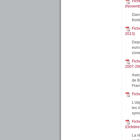
Fich
(Novemb
Dans
front
Fiche
2013)
Depu
euro
zone
Fich
2007-20
Avec
de Bâ
Fran
Fich
L’obj
les r
syno
Fich
(Octobre
La r