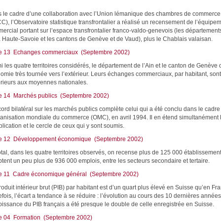
 le cadre d’une collaboration avec l’Union lémanique des chambres de commerce e
C), l’Observatoire statistique transfrontalier a réalisé un recensement de l’équipe
ercial portant sur l’espace transfrontalier franco-valdo-genevois (les départements
a Haute-Savoie et les cantons de Genève et de Vaud), plus le Chablais valaisan.
e 13 Echanges commerciaux (Septembre 2002)
i les quatre territoires considérés, le département de l’Ain et le canton de Genève 
omie très tournée vers l’extérieur. Leurs échanges commerciaux, par habitant, son
rieurs aux moyennes nationales.
e 14 Marchés publics (Septembre 2002)
cord bilatéral sur les marchés publics complète celui qui a été conclu dans le cadre
ganisation mondiale du commerce (OMC), en avril 1994. Il en étend simultanément
lication et le cercle de ceux qui y sont soumis.
e 12 Développement économique (Septembre 2002)
otal, dans les quatre territoires observés, on recense plus de 125 000 établissement
tent un peu plus de 936 000 emplois, entre les secteurs secondaire et tertaire.
e 11 Cadre économique général (Septembre 2002)
oduit intérieur brut (PIB) par habitant est d’un quart plus élevé en Suisse qu’en Fr
efois, l’écart a tendance à se réduire : l’évolution au cours des 10 dernières année
roissance du PIB français a été presque le double de celle enregistrée en Suisse.
e 04 Formation (Septembre 2002)