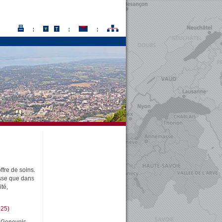
fre de soins.
isse que dans
té,
025)