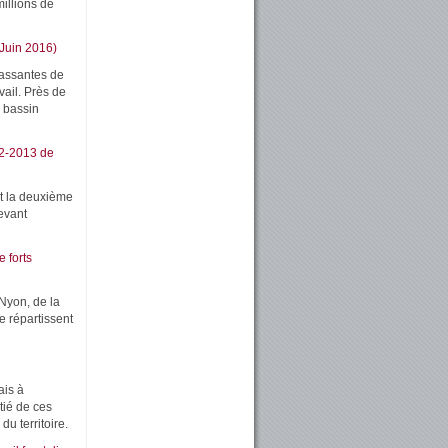
illions de
(Juin 2016)
passantes de
ail. Près de
e bassin
12-2013 de
t la deuxième
evant
e forts
 Nyon, de la
e répartissent
ais à
tié de ces
u territoire.