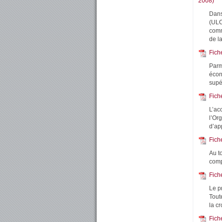
2008)
Dans
(ULC
comm
de l
Fich
Parm
écon
supé
Fich
L’ac
l’Or
d’app
Fich
Au t
comp
Fich
Le pr
Tout
la c
Fich