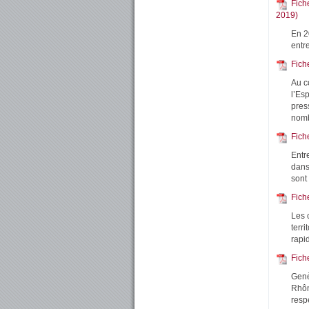
Fich
2019)
En 20
entr
Fich
Au c
l’Esp
pres
nomb
Fich
Entr
dans
sont
Fich
Les 
terri
rapid
Fich
Genè
Rhôn
resp