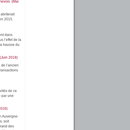
enevois (Mai
abriterait
en 2015.
ent dans
s l’effet de la
la hausse du
 (Juin 2018)
 de l’ancien
ransactions
rités de ce
é par une
2016)
on Auvergne-
, soit
 rand des