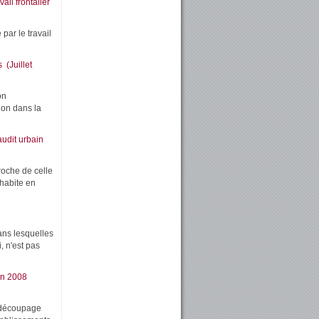
ail frontalier
par le travail
 (Juillet
on
ion dans la
udit urbain
roche de celle
 habite en
dans lesquelles
, n'est pas
 en 2008
n découpage