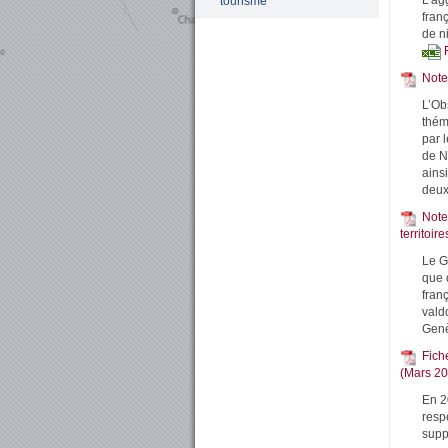
L’ag
tourisme
fran
de n
Note
L’Ob
thém
par l
de N
ainsi
deux
Note
territoi
Le G
que 
fran
vald
Genè
Fich
(Mars 20
En 20
resp
supp