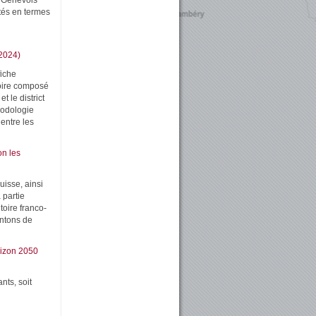
u Genevois
tés en termes
2024)
fiche
toire composé
 le district
hodologie
 entre les
on les
isse, ainsi
 partie
oire franco-
antons de
orizon 2050
nts, soit