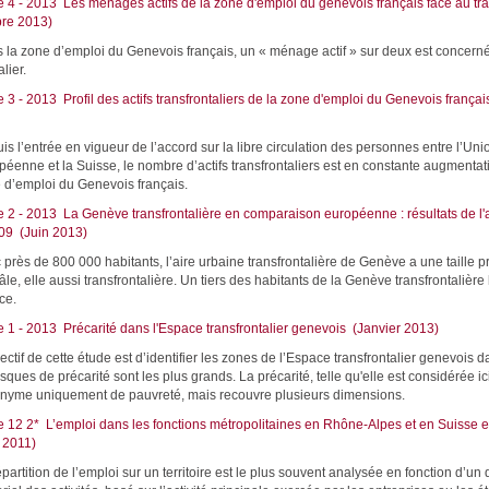
e 4 - 2013 Les ménages actifs de la zone d'emploi du genevois français face au trav
re 2013)
 la zone d’emploi du Genevois français, un « ménage actif » sur deux est concerné 
alier.
 3 - 2013 Profil des actifs transfrontaliers de la zone d'emploi du Genevois français
is l’entrée en vigueur de l’accord sur la libre circulation des personnes entre l’Uni
péenne et la Suisse, le nombre d’actifs transfrontaliers est en constante augmentat
 d’emploi du Genevois français.
e 2 - 2013 La Genève transfrontalière en comparaison européenne : résultats de l'a
09 (Juin 2013)
 près de 800 000 habitants, l’aire urbaine transfrontalière de Genève a une taille p
le, elle aussi transfrontalière. Un tiers des habitants de la Genève transfrontalière
ce.
e 1 - 2013 Précarité dans l'Espace transfrontalier genevois (Janvier 2013)
ectif de cette étude est d’identifier les zones de l’Espace transfrontalier genevois 
isques de précarité sont les plus grands. La précarité, telle qu'elle est considérée ici
nyme uniquement de pauvreté, mais recouvre plusieurs dimensions.
e 12 2* L’emploi dans les fonctions métropolitaines en Rhône-Alpes et en Suisse
 2011)
épartition de l’emploi sur un territoire est le plus souvent analysée en fonction d’u