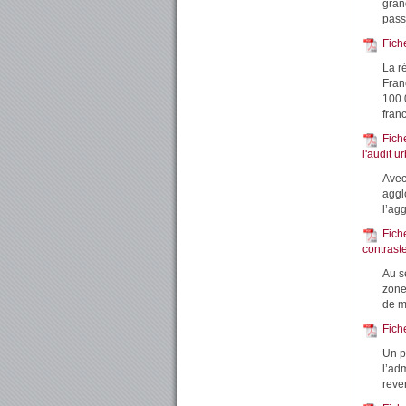
gran
pass
Fich
La r
Fran
100 
franc
Fich
l'audit 
Avec
aggl
l’ag
Fiche
contrast
Au se
zone
de m
Fich
Un p
l’adm
reve