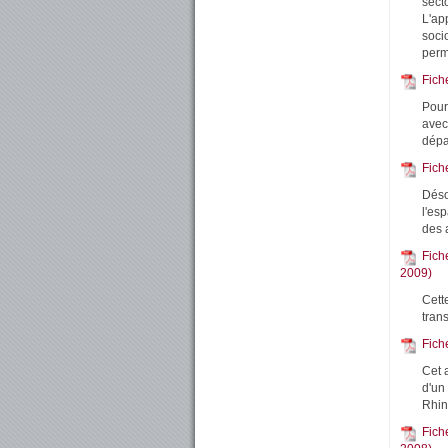
secto
L'ap
soci
perm
Fich
Pour
avec
dépa
Fich
Déso
l'es
des 
Fich
2009)
Cette
trans
Fich
Cet 
d'un
Rhin
Fich