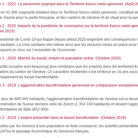
e 1 - 2022 Le personnel soignant dans le Territoire-franco-valdo-genevois (Août 2
ron 41 000 soignants résident dans le Territoire franco-valdo-genevois, constitué de 
e-Savoie pour la partie française, et des cantons de Genève et de Vaud pour la part
e 2 - 2020 Impacts de la pandémie de coronavirus sur le territoire franco-valdo-ge
re 2020)
andémie de Covid-19 qui frappe depuis début 2020 engendre des conséquences lo
 sanitaire. La crise sanitaire elle-même ainsi que les mesures mises en place pour 
oquent un choc sur l’ensemble de l’économie.
e 1 - 2020 Marché du travail, emploi et population active (Octobre 2020)
actifs occupés sont beaucoup plus nombreux que les emplois dans les territoires fr
taliers du canton de Genève. Ce caractère résidentiel s’est renforcé en 10 ans sous l
loppement du travail transfrontalier.
e 3 - 2019 L'agglomération transfrontalière genevoise en comparaison europée
 plus de 900 000 habitants, l'agglomération transfrontalière de Genève est la deu
omération de Suisse derrière celle de Zurich (1 354 100 habitants) et devant l'agg
sfrontalière de Bâle (852 000).
e 2 - 2019 L'emploi présentiel dans le bassin transfrontalier (Octobre 2019)
ulées par les besoins d’une population en forte croissance, les activités présentiel
urd’hui le paysage économique du Genevois français.